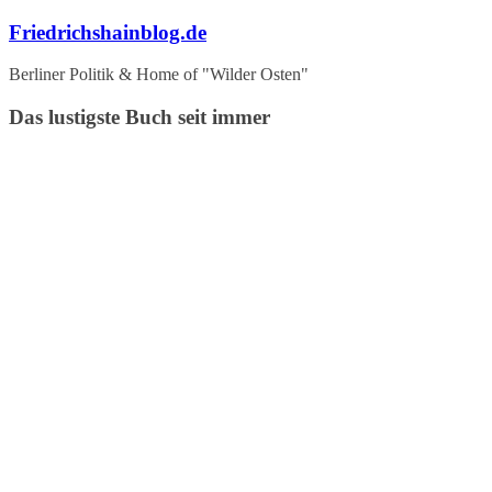
Zum
Friedrichshainblog.de
Inhalt
springen
Berliner Politik & Home of "Wilder Osten"
Das lustigste Buch seit immer