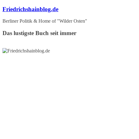
Zum
Friedrichshainblog.de
Inhalt
springen
Berliner Politik & Home of "Wilder Osten"
Das lustigste Buch seit immer