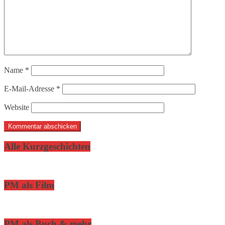
Name
*
E-Mail-Adresse
*
Website
Alle Kurzgeschichten
PM als Film
PM als Buch & mehr