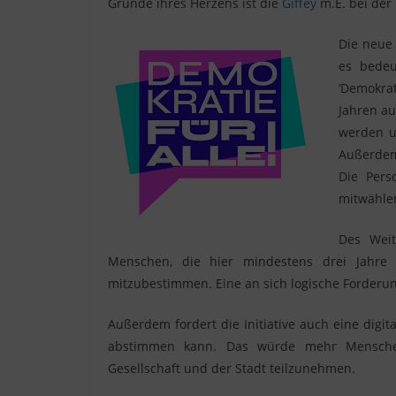
Grunde ihres Herzens ist die
Giffey
m.E. bei der
Die neue 
es bedeu
‘Demokrat
Jahren au
werden u
Außerdem 
Die Pers
mitwähle
Des Weit
Menschen, die hier mindestens drei Jahre l
mitzubestimmen. Eine an sich logische Forderun
Außerdem fordert die Initiative auch eine digi
abstimmen kann. Das würde mehr Menschen
Gesellschaft und der Stadt teilzunehmen.