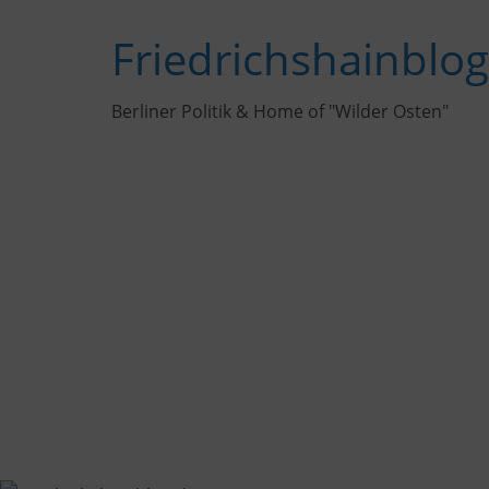
Zum
Friedrichshainblo
Inhalt
springen
Berliner Politik & Home of "Wilder Osten"