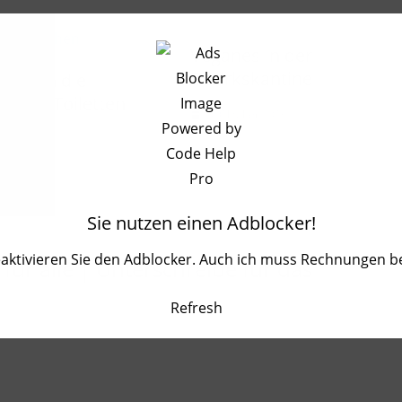
Veganes in der
Bezirkskantine
öffnen die
lichen Toiletten
23. Oktober 2016
r?
 2020
Sie nutzen einen Adblocker!
eaktivieren Sie den Adblocker. Auch ich muss Rechnungen b
für alle | Unterschreibe für das
Refresh