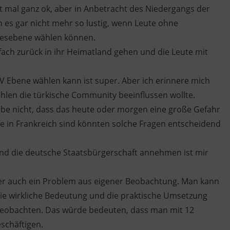
st mal ganz ok, aber in Anbetracht des Niedergangs der
h es gar nicht mehr so lustig, wenn Leute ohne
desebene wählen können.
nfach zurück in ihr Heimatland gehen und die Leute mit
 Ebene wählen kann ist super. Aber ich erinnere mich
hlen die türkische Community beeinflussen wollte.
ube nicht, dass das heute oder morgen eine große Gefahr
 wie in Frankreich sind könnten solche Fragen entscheidend
nd die deutsche Staatsbürgerschaft annehmen ist mir
der auch ein Problem aus eigener Beobachtung. Man kann
ie wirkliche Bedeutung und die praktische Umsetzung
beobachten. Das würde bedeuten, dass man mit 12
eschäftigen.