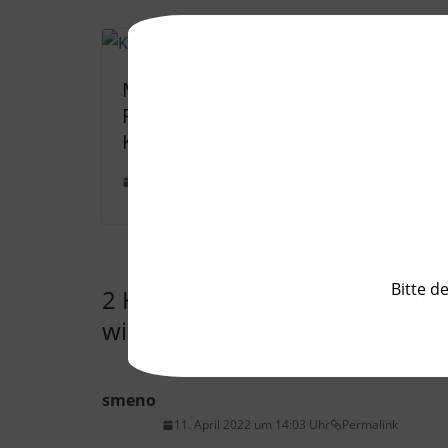
März-Events in
Wann 
Friedrichshain-
öffent
Kreuzberg
wiede
24. Februar 2020
14. Juli
Bitte d
2 Kommentare zu „
Demokratie 
wichtige Volksbegehren
“
smeno
11. April 2022 um 14:03 Uhr
Permalink