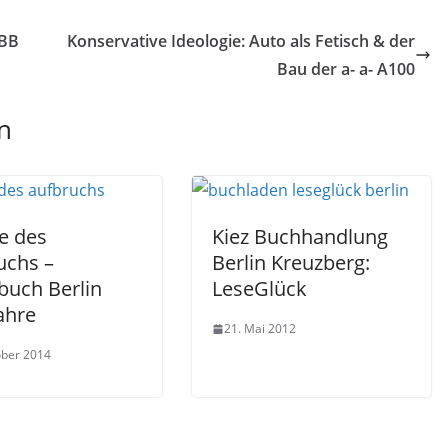
RBB
Konservative Ideologie: Auto als Fetisch & der
Bau der a- a- A100
n
e des
Kiez Buchhandlung
uchs –
Berlin Kreuzberg:
buch Berlin
LeseGlück
ahre
21. Mai 2012
ober 2014