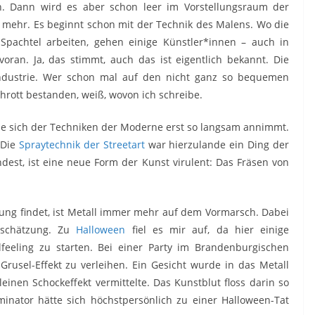
n. Dann wird es aber schon leer im Vorstellungsraum der
 mehr. Es beginnt schon mit der Technik des Malens. Wo die
Spachtel arbeiten, gehen einige Künstler*innen – auch in
oran. Ja, das stimmt, auch das ist eigentlich bekannt. Die
Industrie. Wer schon mal auf den nicht ganz so bequemen
chrott bestanden, weiß, wovon ich schreibe.
 sie sich der Techniken der Moderne erst so langsam annimmt.
 Die
Spraytechnik der Streetart
war hierzulande ein Ding der
dest, ist eine neue Form der Kunst virulent: Das Fräsen von
ung findet, ist Metall immer mehr auf dem Vormarsch. Dabei
nschätzung. Zu
Halloween
fiel es mir auf, da hier einige
feeling zu starten. Bei einer Party im Brandenburgischen
rusel-Effekt zu verleihen. Ein Gesicht wurde in das Metall
kleinen Schockeffekt vermittelte. Das Kunstblut floss darin so
minator hätte sich höchstpersönlich zu einer Halloween-Tat