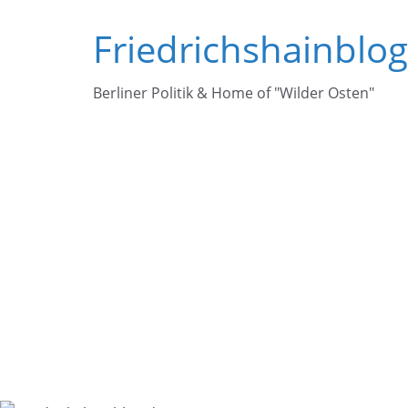
Zum
Friedrichshainblo
Inhalt
springen
Berliner Politik & Home of "Wilder Osten"