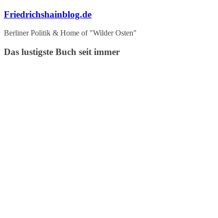
Zum
Friedrichshainblog.de
Inhalt
springen
Berliner Politik & Home of "Wilder Osten"
Das lustigste Buch seit immer