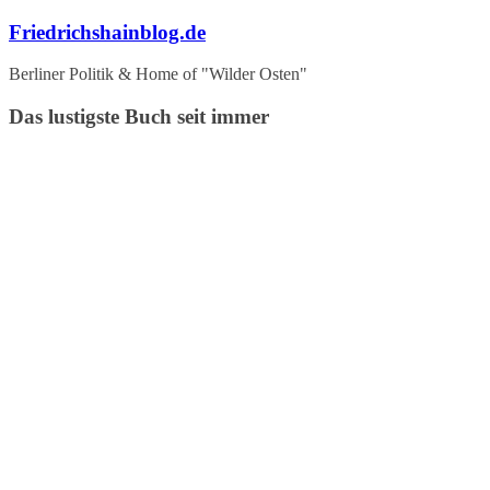
Zum
Friedrichshainblog.de
Inhalt
springen
Berliner Politik & Home of "Wilder Osten"
Das lustigste Buch seit immer