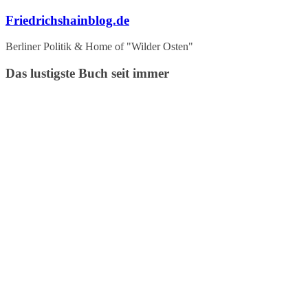
Zum
Friedrichshainblog.de
Inhalt
springen
Berliner Politik & Home of "Wilder Osten"
Das lustigste Buch seit immer