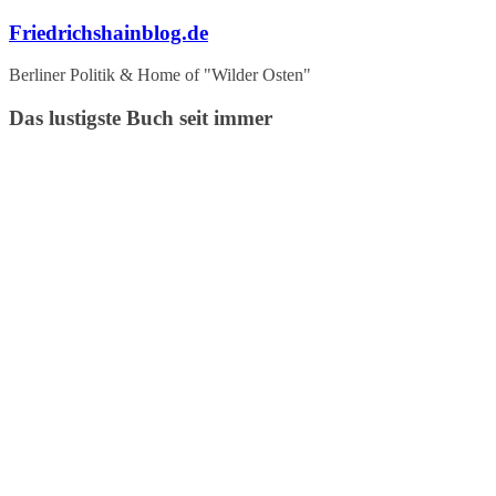
Zum
Friedrichshainblog.de
Inhalt
springen
Berliner Politik & Home of "Wilder Osten"
Das lustigste Buch seit immer