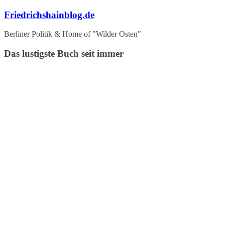
Zum
Friedrichshainblog.de
Inhalt
springen
Berliner Politik & Home of "Wilder Osten"
Das lustigste Buch seit immer