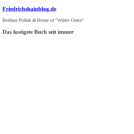
Zum
Friedrichshainblog.de
Inhalt
springen
Berliner Politik & Home of "Wilder Osten"
Das lustigste Buch seit immer