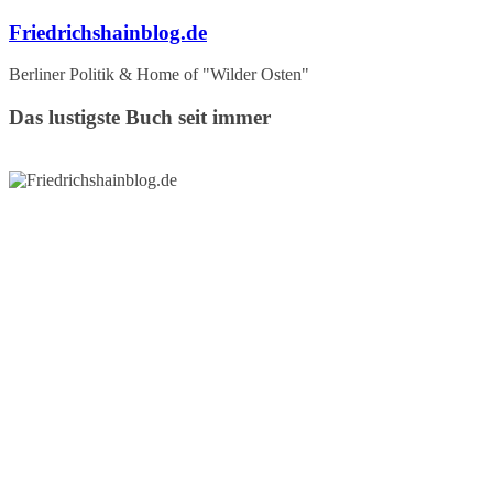
Zum
Friedrichshainblog.de
Inhalt
springen
Berliner Politik & Home of "Wilder Osten"
Das lustigste Buch seit immer