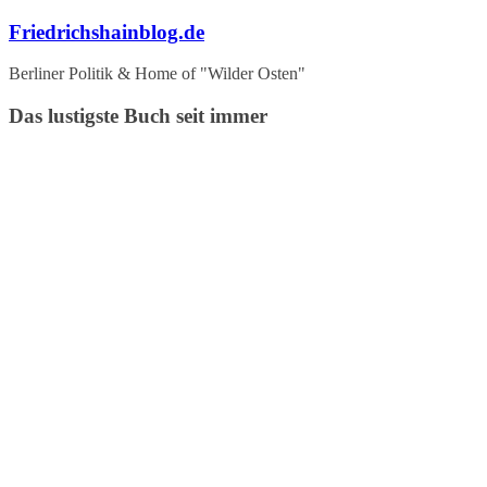
Zum
Friedrichshainblog.de
Inhalt
springen
Berliner Politik & Home of "Wilder Osten"
Das lustigste Buch seit immer