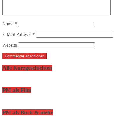
Name
*
E-Mail-Adresse
*
Website
Alle Kurzgeschichten
PM als Film
PM als Buch & mehr