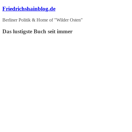
Zum
Friedrichshainblog.de
Inhalt
springen
Berliner Politik & Home of "Wilder Osten"
Das lustigste Buch seit immer