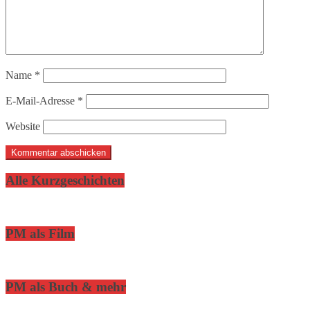
Name
*
E-Mail-Adresse
*
Website
Alle Kurzgeschichten
PM als Film
PM als Buch & mehr