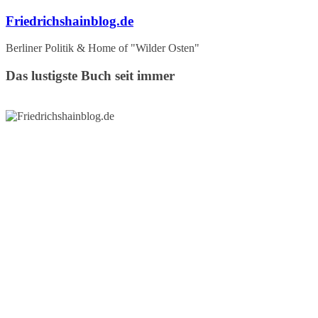
Zum
Friedrichshainblog.de
Inhalt
springen
Berliner Politik & Home of "Wilder Osten"
Das lustigste Buch seit immer