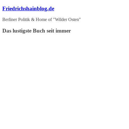
Zum
Friedrichshainblog.de
Inhalt
springen
Berliner Politik & Home of "Wilder Osten"
Das lustigste Buch seit immer