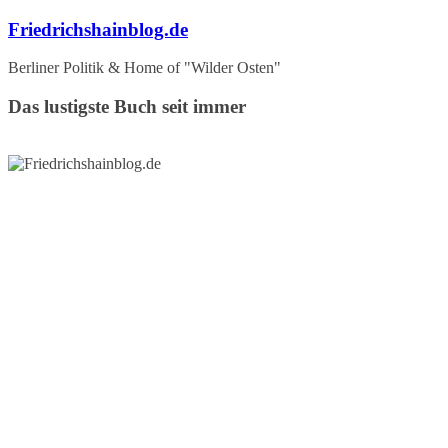
Zum
Friedrichshainblog.de
Inhalt
springen
Berliner Politik & Home of "Wilder Osten"
Das lustigste Buch seit immer