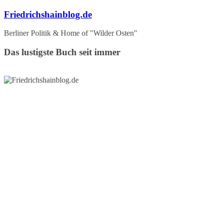
Zum
Friedrichshainblog.de
Inhalt
springen
Berliner Politik & Home of "Wilder Osten"
Das lustigste Buch seit immer