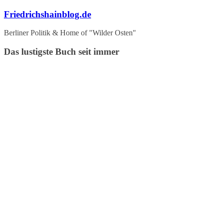
Zum
Friedrichshainblog.de
Inhalt
springen
Berliner Politik & Home of "Wilder Osten"
Das lustigste Buch seit immer