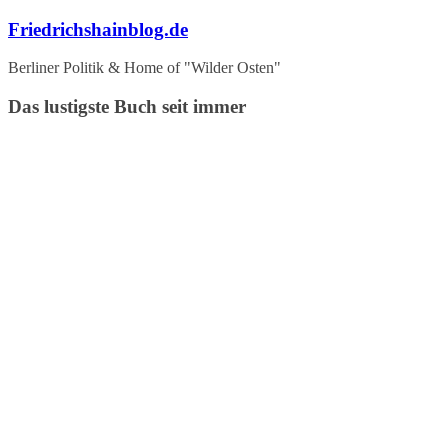
Zum
Friedrichshainblog.de
Inhalt
springen
Berliner Politik & Home of "Wilder Osten"
Das lustigste Buch seit immer