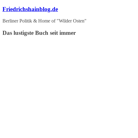
Zum
Friedrichshainblog.de
Inhalt
springen
Berliner Politik & Home of "Wilder Osten"
Das lustigste Buch seit immer