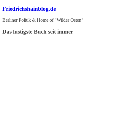
Zum
Friedrichshainblog.de
Inhalt
springen
Berliner Politik & Home of "Wilder Osten"
Das lustigste Buch seit immer