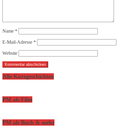
Name
*
E-Mail-Adresse
*
Website
Alle Kurzgeschichten
PM als Film
PM als Buch & mehr