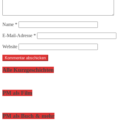
Name
*
E-Mail-Adresse
*
Website
Alle Kurzgeschichten
PM als Film
PM als Buch & mehr