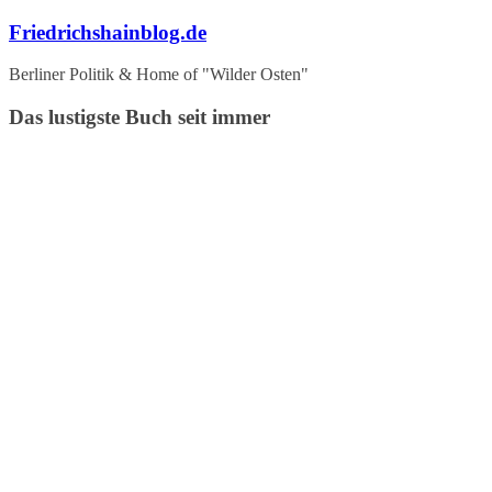
Zum
Friedrichshainblog.de
Inhalt
springen
Berliner Politik & Home of "Wilder Osten"
Das lustigste Buch seit immer