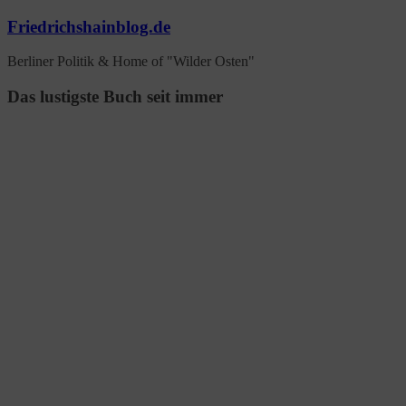
Zum
Friedrichshainblog.de
Inhalt
springen
Berliner Politik & Home of "Wilder Osten"
Das lustigste Buch seit immer