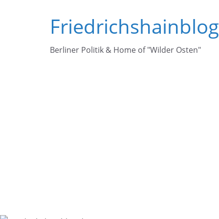
Zum
Friedrichshainblo
Inhalt
springen
Berliner Politik & Home of "Wilder Osten"