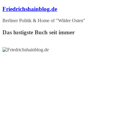
Zum
Friedrichshainblog.de
Inhalt
springen
Berliner Politik & Home of "Wilder Osten"
Das lustigste Buch seit immer