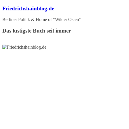
Zum
Friedrichshainblog.de
Inhalt
springen
Berliner Politik & Home of "Wilder Osten"
Das lustigste Buch seit immer