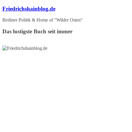
Zum
Friedrichshainblog.de
Inhalt
springen
Berliner Politik & Home of "Wilder Osten"
Das lustigste Buch seit immer