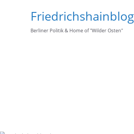
Zum
Friedrichshainblo
Inhalt
springen
Berliner Politik & Home of "Wilder Osten"