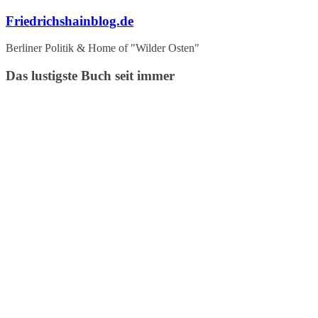
Zum
Friedrichshainblog.de
Inhalt
springen
Berliner Politik & Home of "Wilder Osten"
Das lustigste Buch seit immer