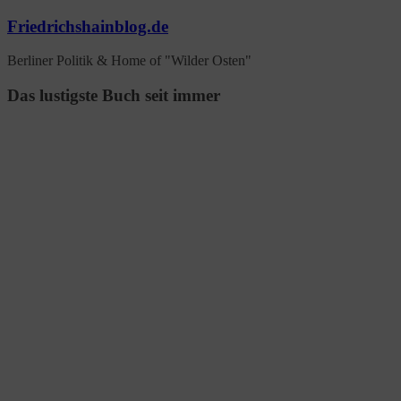
Zum
Friedrichshainblog.de
Inhalt
springen
Berliner Politik & Home of "Wilder Osten"
Das lustigste Buch seit immer