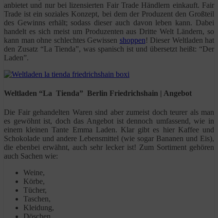
anbietet und nur bei lizensierten Fair Trade Händlern einkauft. Fair
Trade ist ein soziales Konzept, bei dem der Produzent den Großteil
des Gewinns erhält; sodass dieser auch davon leben kann. Dabei
handelt es sich meist um Produzenten aus Dritte Welt Ländern, so
kann man ohne schlechtes Gewissen
shoppen
! Dieser Weltladen hat
den Zusatz “La Tienda”, was spanisch ist und übersetzt heißt: “Der
Laden”.
Weltladen “La Tienda” Berlin Friedrichshain | Angebot
Die Fair gehandelten Waren sind aber zumeist doch teurer als man
es gewöhnt ist, doch das Angebot ist dennoch umfassend, wie in
einem kleinen Tante Emma Laden. Klar gibt es hier Kaffee und
Schokolade und andere Lebensmittel (wie sogar Bananen und Eis),
die ebenbei erwähnt, auch sehr lecker ist! Zum Sortiment gehören
auch Sachen wie:
Weine,
Körbe,
Tücher,
Taschen,
Kleidung,
Döschen,