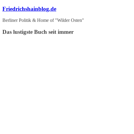
Zum
Friedrichshainblog.de
Inhalt
springen
Berliner Politik & Home of "Wilder Osten"
Das lustigste Buch seit immer