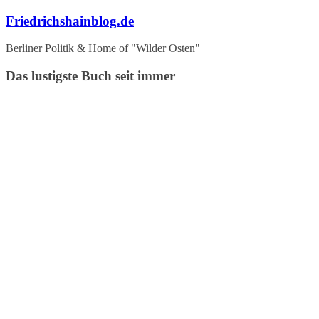
Zum
Friedrichshainblog.de
Inhalt
springen
Berliner Politik & Home of "Wilder Osten"
Das lustigste Buch seit immer