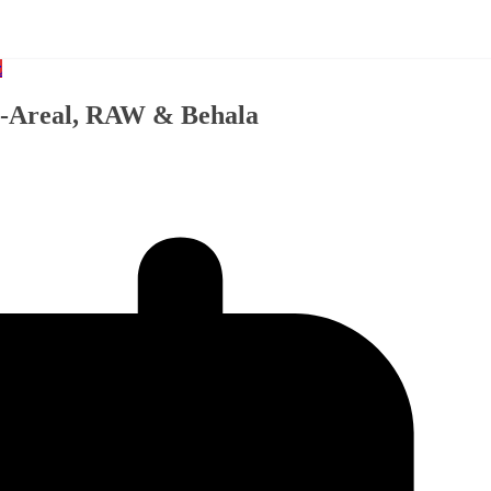
z
rg-Areal, RAW & Behala