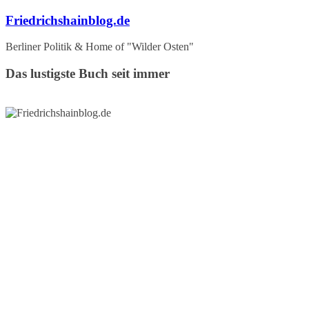
Zum
Friedrichshainblog.de
Inhalt
springen
Berliner Politik & Home of "Wilder Osten"
Das lustigste Buch seit immer