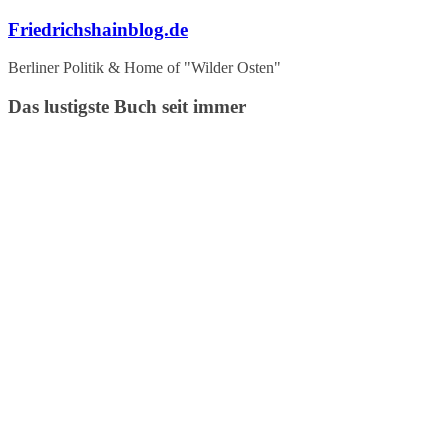
Zum
Friedrichshainblog.de
Inhalt
springen
Berliner Politik & Home of "Wilder Osten"
Das lustigste Buch seit immer