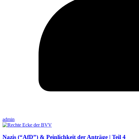
admin
Nazis (“AfD”) & Peinlichkeit der Anträge | Teil 4