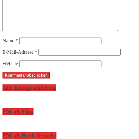
Name
*
E-Mail-Adresse
*
Website
Alle Kurzgeschichten
PM als Film
PM als Buch & mehr