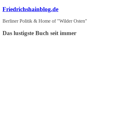
Zum
Friedrichshainblog.de
Inhalt
springen
Berliner Politik & Home of "Wilder Osten"
Das lustigste Buch seit immer