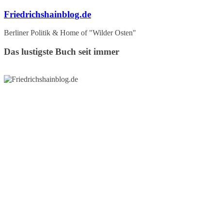
Zum
Friedrichshainblog.de
Inhalt
springen
Berliner Politik & Home of "Wilder Osten"
Das lustigste Buch seit immer