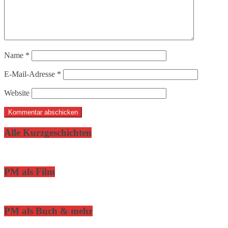
Name
*
E-Mail-Adresse
*
Website
Alle Kurzgeschichten
PM als Film
PM als Buch & mehr