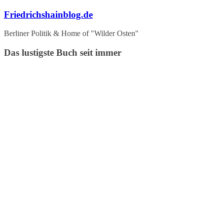
Zum
Friedrichshainblog.de
Inhalt
springen
Berliner Politik & Home of "Wilder Osten"
Das lustigste Buch seit immer