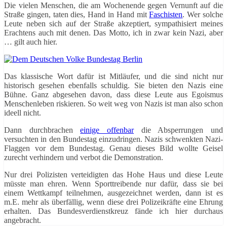
Die vielen Menschen, die am Wochenende gegen Vernunft auf die
Straße gingen, taten dies, Hand in Hand mit
Faschisten
. Wer solche
Leute neben sich auf der Straße akzeptiert, sympathisiert meines
Erachtens auch mit denen. Das Motto, ich in zwar kein Nazi, aber
… gilt auch hier.
Das klassische Wort dafür ist Mitläufer, und die sind nicht nur
historisch gesehen ebenfalls schuldig. Sie bieten den Nazis eine
Bühne. Ganz abgesehen davon, dass diese Leute aus Egoismus
Menschenleben riskieren. So weit weg von Nazis ist man also schon
ideell nicht.
Dann durchbrachen
einige offenbar
die Absperrungen und
versuchten in den Bundestag einzudringen. Nazis schwenkten Nazi-
Flaggen vor dem Bundestag. Genau dieses Bild wollte Geisel
zurecht verhindern und verbot die Demonstration.
Nur drei Polizisten verteidigten das Hohe Haus und diese Leute
müsste man ehren. Wenn Sporttreibende nur dafür, dass sie bei
einem Wettkampf teilnehmen, ausgezeichnet werden, dann ist es
m.E. mehr als überfällig, wenn diese drei Polizeikräfte eine Ehrung
erhalten. Das Bundesverdienstkreuz fände ich hier durchaus
angebracht.