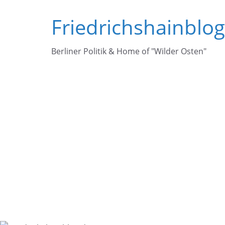
Zum
Friedrichshainblo
Inhalt
springen
Berliner Politik & Home of "Wilder Osten"