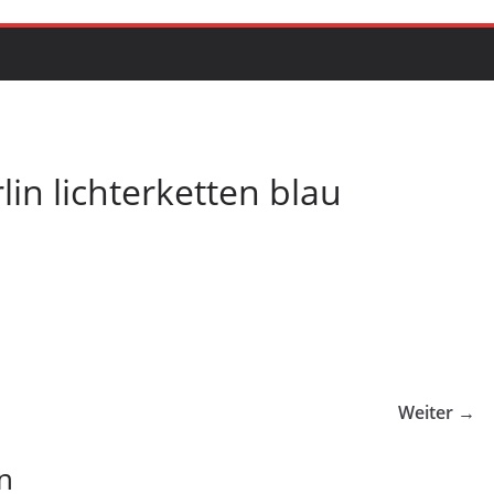
in lichterketten blau
Weiter →
n