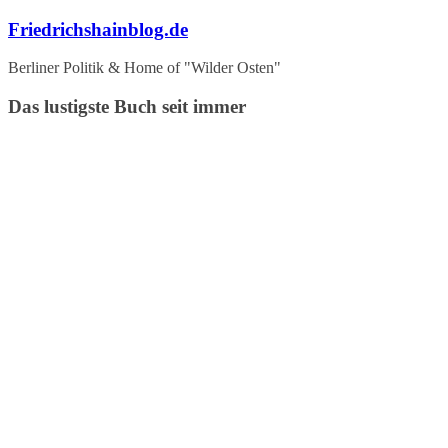
Zum
Friedrichshainblog.de
Inhalt
springen
Berliner Politik & Home of "Wilder Osten"
Das lustigste Buch seit immer