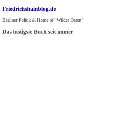
Zum
Friedrichshainblog.de
Inhalt
springen
Berliner Politik & Home of "Wilder Osten"
Das lustigste Buch seit immer