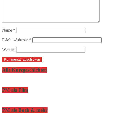
Name
*
E-Mail-Adresse
*
Website
Alle Kurzgeschichten
PM als Film
PM als Buch & mehr