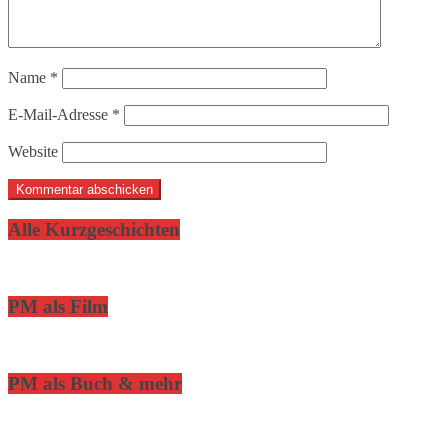
Name
*
E-Mail-Adresse
*
Website
Alle Kurzgeschichten
PM als Film
PM als Buch & mehr