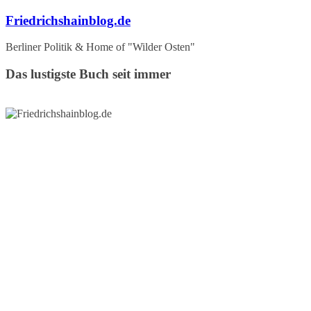
Zum
Friedrichshainblog.de
Inhalt
springen
Berliner Politik & Home of "Wilder Osten"
Das lustigste Buch seit immer