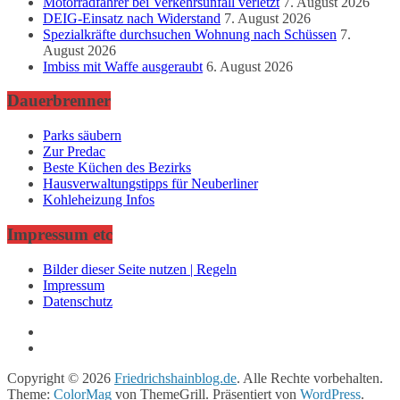
Motorradfahrer bei Verkehrsunfall verletzt
7. August 2026
DEIG-Einsatz nach Widerstand
7. August 2026
Spezialkräfte durchsuchen Wohnung nach Schüssen
7.
August 2026
Imbiss mit Waffe ausgeraubt
6. August 2026
Dauerbrenner
Parks säubern
Zur Predac
Beste Küchen des Bezirks
Hausverwaltungstipps für Neuberliner
Kohleheizung Infos
Impressum etc
Bilder dieser Seite nutzen | Regeln
Impressum
Datenschutz
Copyright © 2026
Friedrichshainblog.de
. Alle Rechte vorbehalten.
Theme:
ColorMag
von ThemeGrill. Präsentiert von
WordPress
.