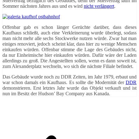
Mietvertrag bezüglich des Gebäudes, denn der Mietvertrag läuft im
Sommer nächsten Jahres aus und es wird
nicht verlängert
.
Offenbar gab es schon länger Gerüchte darüber, dass dieses
Kaufhaus schließt, auch eine Verkleinerung wurde überlegt, sodass
man nicht mehr alle sechs Stockwerke nutzen würde. Zwar hat man
einiges renoviert, jedoch scheint klar, dass hier zu wenige Menschen
einkaufen würden. Offenbar stimme die Lage des Gebäudes nicht,
da nur Einheimische hier einkaufen würden. Dafür wäre der Laden
allerdings zu groß. Die Angestellten sollen, wenn es dann soweit ist,
zum Alexanderplatz wechseln, wo sich die nächste Filiale befindet.
Das Gebäude wurde noch zu DDR Zeiten, im Jahr 1979, erbaut und
war schon damals ein Kaufhaus. Es sollte die Modernität der
DDR
demonstrieren. Erst letztes Jahr wurde das Objekt verkauft und ist
nun im Besitz der Hudson’ Bay Company aus Kanada.