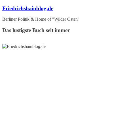
Zum
Friedrichshainblog.de
Inhalt
springen
Berliner Politik & Home of "Wilder Osten"
Das lustigste Buch seit immer