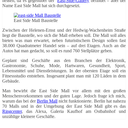
heißen, da es gegenüber der
East-Side-Gallery
befindet – aber der
Name East Side Mall hat sich durchgesetzt.
East Side Mall Baustelle
Zwischen der Helenen-Ernst und der Hedwig-Wachenheim Straße
liegt die Baustelle, wo sich die Mall erheben soll. Die Mall soll alles
bieten was man erwartet, neben futuristischem Design sollen fast
38.000 Quadratmeter Handel sein – auf drei Etagen. Auch an die
Autos hat man gedacht, so soll es rund 760 Stellplätze geben.
Geplant sind Geschäfte aus den Branchen der Elektronik,
Gastronomie, Schuhe, Mode, Hartwaren, Gesundheit, Sport,
Lebensmittel und Dienstleistungen. In der obersten Etage soll ein
Fitnessstudio entstehen. Insgesamt plant man mit 120 Läden in dem
Gebäude.
Man bewirbt die East Side Mall vor allem mit den großen
Menschenvorkommen und der guten Lage. Jedoch frage ich mich,
warum das bei der
Berlin Mall
nicht funktionierte. Berlin hat nahezu
70 Malls und in der Umgebung der East Side Mall gibt es das
Ringcenter
, das Alexa, Galeria Kaufhof am Ostbahnhof und
unzählige kleinere Geschäfte.