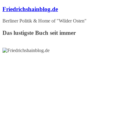
Zum
Friedrichshainblog.de
Inhalt
springen
Berliner Politik & Home of "Wilder Osten"
Das lustigste Buch seit immer