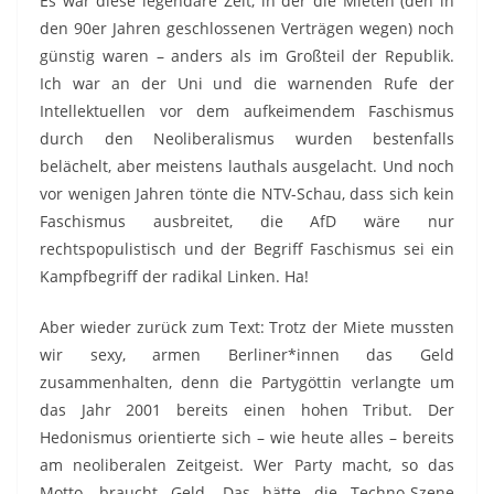
Es war diese legendäre Zeit, in der die Mieten (den in
den 90er Jahren geschlossenen Verträgen wegen) noch
günstig waren – anders als im Großteil der Republik.
Ich war an der Uni und die warnenden Rufe der
Intellektuellen vor dem aufkeimendem Faschismus
durch den Neoliberalismus wurden bestenfalls
belächelt, aber meistens lauthals ausgelacht. Und noch
vor wenigen Jahren tönte die NTV-Schau, dass sich kein
Faschismus ausbreitet, die AfD wäre nur
rechtspopulistisch und der Begriff Faschismus sei ein
Kampfbegriff der radikal Linken. Ha!
Aber wieder zurück zum Text: Trotz der Miete mussten
wir sexy, armen Berliner*innen das Geld
zusammenhalten, denn die Partygöttin verlangte um
das Jahr 2001 bereits einen hohen Tribut. Der
Hedonismus orientierte sich – wie heute alles – bereits
am neoliberalen Zeitgeist. Wer Party macht, so das
Motto, braucht Geld. Das hätte die Techno-Szene