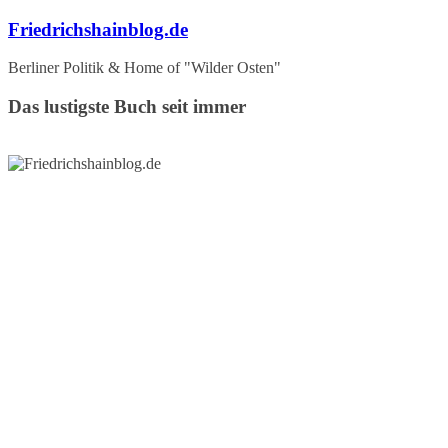
Zum
Friedrichshainblog.de
Inhalt
springen
Berliner Politik & Home of "Wilder Osten"
Das lustigste Buch seit immer