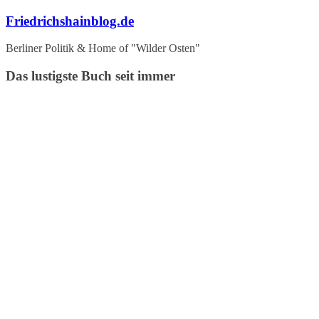
Zum
Friedrichshainblog.de
Inhalt
springen
Berliner Politik & Home of "Wilder Osten"
Das lustigste Buch seit immer