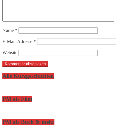
Name
*
E-Mail-Adresse
*
Website
Alle Kurzgeschichten
PM als Film
PM als Buch & mehr