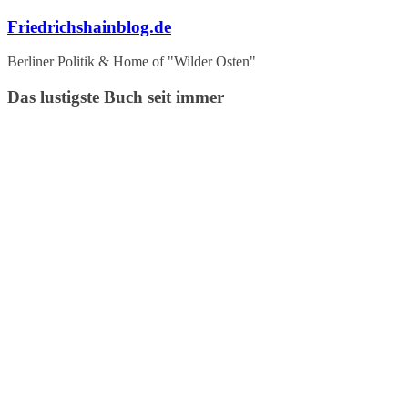
Zum
Friedrichshainblog.de
Inhalt
springen
Berliner Politik & Home of "Wilder Osten"
Das lustigste Buch seit immer