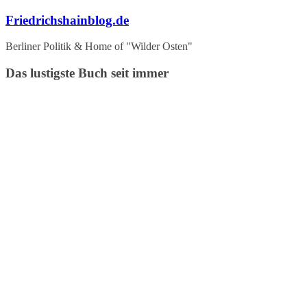
Zum
Friedrichshainblog.de
Inhalt
springen
Berliner Politik & Home of "Wilder Osten"
Das lustigste Buch seit immer