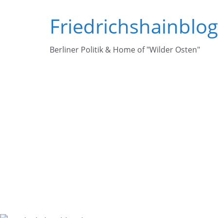
Zum
Friedrichshainblo
Inhalt
springen
Berliner Politik & Home of "Wilder Osten"