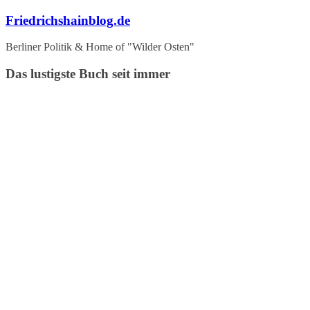
Zum
Friedrichshainblog.de
Inhalt
springen
Berliner Politik & Home of "Wilder Osten"
Das lustigste Buch seit immer